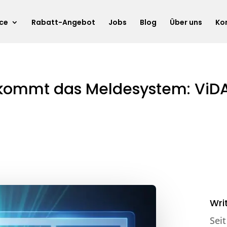
ice
Rabatt-Angebot
Jobs
Blog
Über uns
Ko
kommt das Meldesystem: ViDA
Wri
Sei