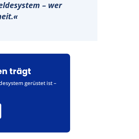
Meldesystem – wer
heit.«
en trägt
esystem gerüstet ist –