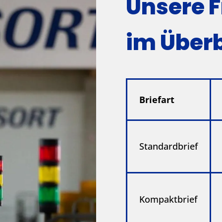
Unsere F
im Überb
Briefart
Standardbrief
Kompaktbrief