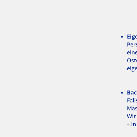
Eig
Per
ein
Ost
eig
Bac
Fal
Mas
Wir
– i