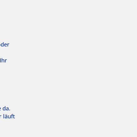
oder
Ihr
 da.
 läuft