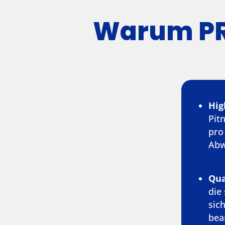
Warum PR
Hig
Pit
pro
Abw
Qua
die
sic
bea