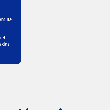
em ID-
ief,
n das