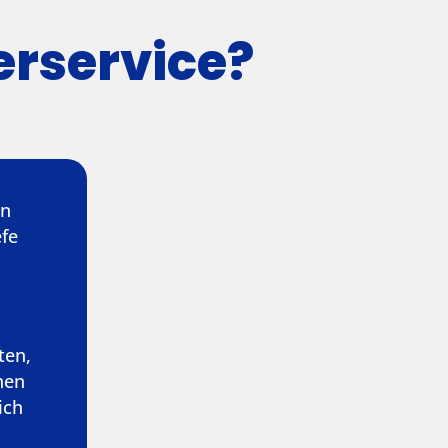
rservice?
on
efe
ten,
nen
ich