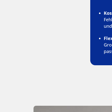
Kos
Feh
und
Flex
Gro
pas