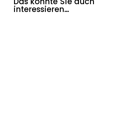
Das könnte Sie auch
interessieren…
Die Deutsche Post soll ihr
Umsatzsteuer-Privileg auf