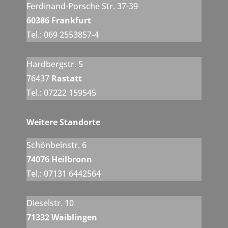
Ferdinand-Porsche Str. 37-39
60386 Frankfurt
Tel.: 069 2553857-4
Hardbergstr. 5
76437
Rastatt
Tel.: 07222 159545
Weitere Standorte
Schönbeinstr. 6
74076 Heilbronn
Tel.: 07131 6442564
Dieselstr. 10
71332 Waiblingen