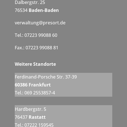
Dalbergstr. 25
76534
Baden-Baden
verwaltung@presort.de
Tel.: 07223 99088 60
Fax.: 07223 99088 81
Weitere Standorte
Ferdinand-Porsche Str. 37-39
60386 Frankfurt
Tel.: 069 2553857-4
Hardbergstr. 5
76437
Rastatt
Tel.: 07222 159545