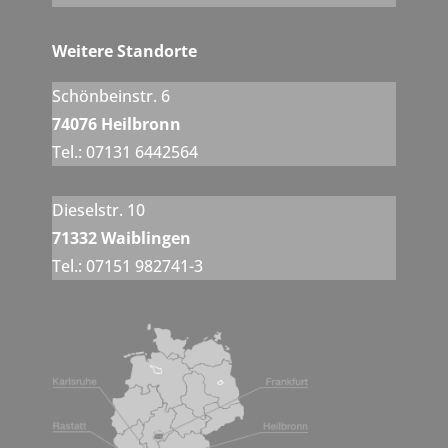
Weitere Standorte
Schönbeinstr. 6
74076 Heilbronn
Tel.: 07131 6442564
Dieselstr. 10
71332 Waiblingen
Tel.: 07151 982741-3