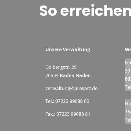
So erreichen
Unsere Verwaltung
We
Fe
Dalbergstr. 25
39
76534
Baden-Baden
60
Te
verwaltung@presort.de
Tel.: 07223 99088 60
Ha
76
Fax.: 07223 99088 81
Te