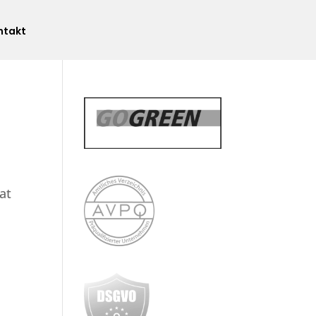
ntakt
at